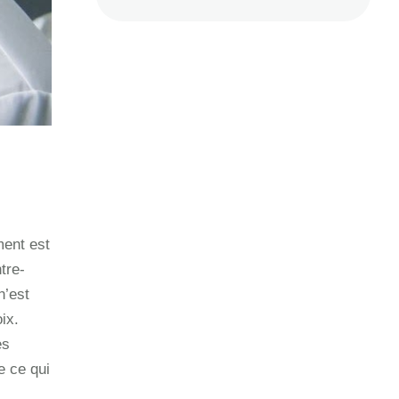
ment est
tre-
n’est
ix.
es
e ce qui