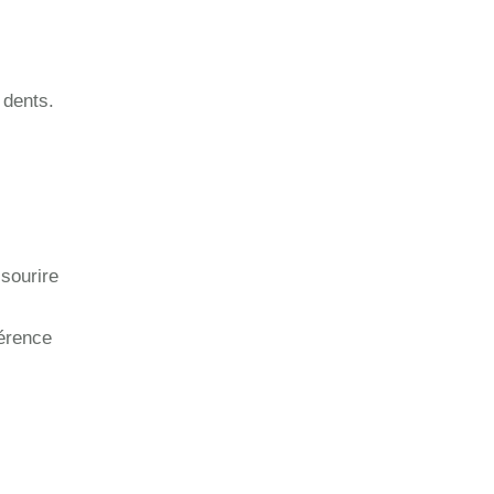
 dents.
 sourire
hérence