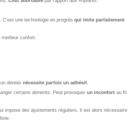
ets.
Coût abordable
par rapport aux implants.
. C’est une technologie en progrès
qui imite parfaitement
 meilleur confort.
’un dentier
nécessite parfois un adhésif
.
 manger certains aliments. Peut provoquer
un inconfort
au fil
qui impose des ajustements réguliers. Il est alors nécessaire
iste.