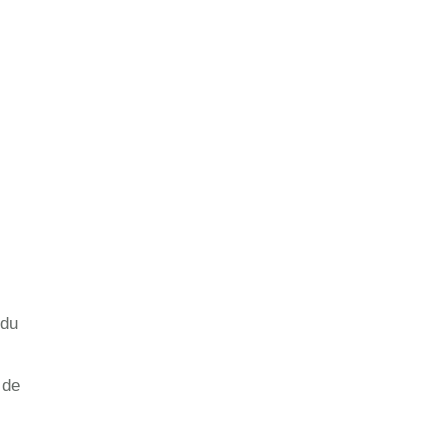
 du
 de