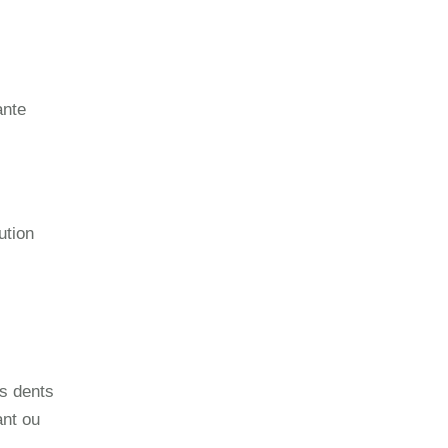
ante
ution
es dents
ant ou