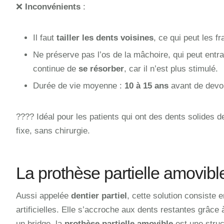
❌
Inconvénients
:
Il faut
tailler les dents voisines
, ce qui peut les fra
Ne préserve pas l’os de la mâchoire, qui peut entr
continue de
se résorber
, car il n’est plus stimulé.
Durée de vie moyenne :
10 à 15 ans
avant de devoi
???? Idéal pour les patients qui ont des dents solides d
fixe, sans chirurgie.
La prothèse partielle amovib
Aussi appelée
dentier partiel
, cette solution consiste 
artificielles. Elle s’accroche aux dents restantes grâce
un bridge, la
prothèse partielle amovible
est une struc