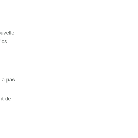
ouvelle
l’os
y a
pas
nt de