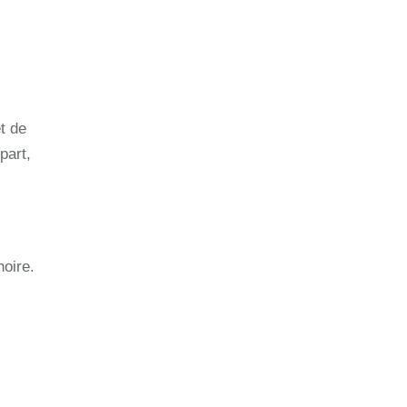
et de
part,
hoire.