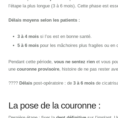
l’étape la plus longue (3 à 6 mois). Cette phase est ess
Délais moyens selon les patients :
3 à 4 mois
si l’os est en bonne santé.
5 à 6 mois
pour les mâchoires plus fragiles ou en 
Pendant cette période,
vous ne sentez rien
et vous pou
une
couronne provisoire
, histoire de ne pas rester av
????
Délais
post-opératoire : de
3 à 6 mois
de cicatris
La pose de la couronne :
Dernière étape : fixer la
dent définitive
sur l’implant. U