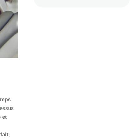
emps
cessus
 et
fait
,