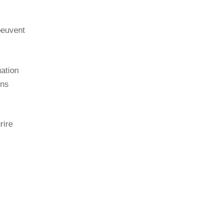
peuvent
uation
ons
rire