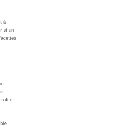
t à
r si un
facettes
ie
ne
rofiter
able