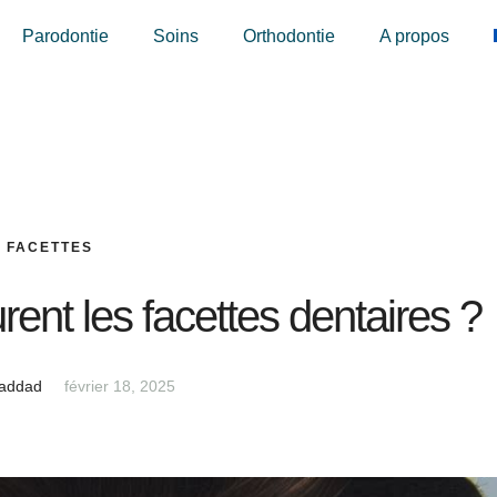
Parodontie
Soins
Orthodontie
A propos
FACETTES
nt les facettes dentaires ?
Haddad
février 18, 2025