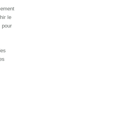
llement
ir le
l pour
des
tes