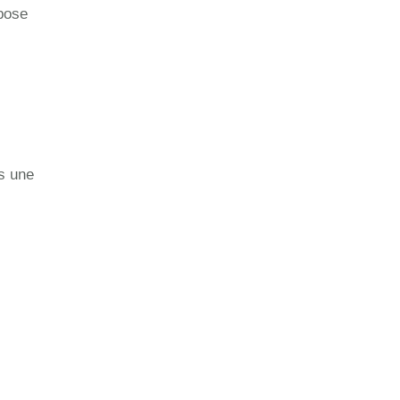
 pose
ns une